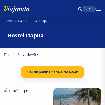
V
iajando
☼/☽
Home
›
Salvador
›
Hostel Itapua
Hostel Itapua
Hostel · Salvador/BA
Ver disponibilidade e reservar