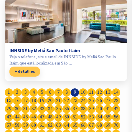
INNSIDE by Meliá Sao Paulo Itaim
Veja o telefone, site e email de INNSIDE by Meliá Sao Paulo
Itaim que está localizada em São …
+ detalhes
1
2
3
4
5
6
7
8
9
10
11
12
13
14
15
16
17
18
19
20
21
22
23
24
25
26
27
28
29
30
31
32
33
34
35
36
37
38
39
40
41
42
43
44
45
46
47
48
49
50
51
52
53
54
55
56
57
58
59
60
61
62
63
64
65
66
67
68
69
70