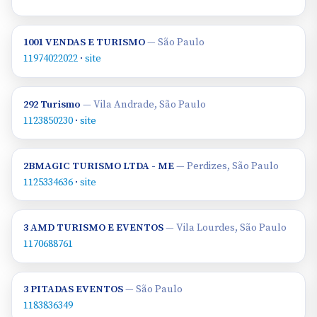
1001 VENDAS E TURISMO
— São Paulo
11974022022
·
site
292 Turismo
— Vila Andrade, São Paulo
1123850230
·
site
2BMAGIC TURISMO LTDA - ME
— Perdizes, São Paulo
1125334636
·
site
3 AMD TURISMO E EVENTOS
— Vila Lourdes, São Paulo
1170688761
3 PITADAS EVENTOS
— São Paulo
1183836349