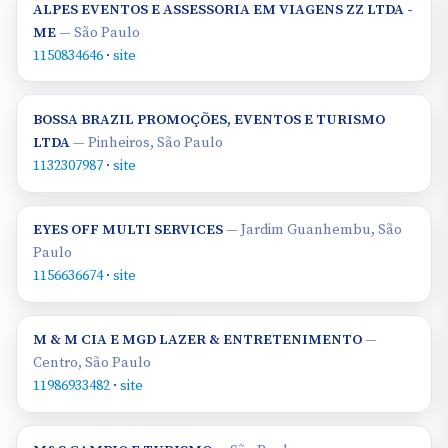
ALPES EVENTOS E ASSESSORIA EM VIAGENS ZZ LTDA -
ME
— São Paulo
1150834646
·
site
BOSSA BRAZIL PROMOÇÕES, EVENTOS E TURISMO
LTDA
— Pinheiros, São Paulo
1132307987
·
site
EYES OFF MULTI SERVICES
— Jardim Guanhembu, São
Paulo
1156636674
·
site
M & M CIA E MGD LAZER & ENTRETENIMENTO
—
Centro, São Paulo
11986933482
·
site