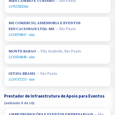
M&S CAMBIO E TURISMO
— São Paulo
11952283366
ME COMERCIO, ASSESSORIA E EVENTOS
EDUCACIONAIS LTDA-ME
— São Paulo
1134594847
·
site
MONTE BARAO
— Vila Andrade, São Paulo
1132054848
·
site
OITAVA BRASIL
— São Paulo
1134732225
·
site
Prestador de Infraestrutura de Apoio para Eventos
(exibindo 8 de 16)
AMBP PROMOÇÕES E EVENTOS EMPRESARIAIS
— São