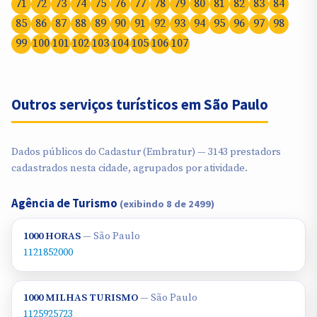
71
72
73
74
75
76
77
78
79
80
81
82
83
84
85
86
87
88
89
90
91
92
93
94
95
96
97
98
99
100
101
102
103
104
105
106
107
Outros serviços turísticos em São Paulo
Dados públicos do Cadastur (Embratur) — 3143 prestadors
cadastrados nesta cidade, agrupados por atividade.
Agência de Turismo
(exibindo 8 de 2499)
1000 HORAS
— São Paulo
1121852000
1000 MILHAS TURISMO
— São Paulo
1125925723