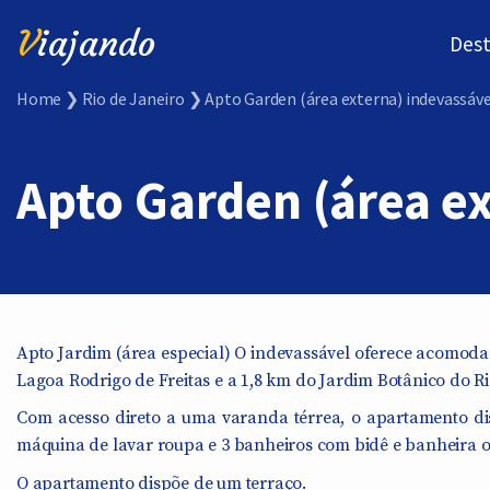
V
iajando
Dest
Home
❯
Rio de Janeiro
❯
Apto Garden (área externa) indevassáve
Apto Garden (área ex
Apto Jardim (área especial) O indevassável oferece acomodaç
Lagoa Rodrigo de Freitas e a 1,8 km do Jardim Botânico do Ri
Com acesso direto a uma varanda térrea, o apartamento di
máquina de lavar roupa e 3 banheiros com bidê e banheira o
O apartamento dispõe de um terraço.